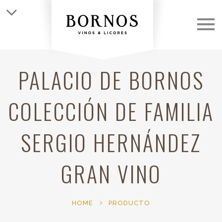
QUIÉNES SOMOS
LAS BODEGAS
PALACIO DE BORNOS
LOS VINOS
COLECCIÓN DE FAMILIA
CLUB
SERGIO HERNÁNDEZ
NOTICIAS
GRAN VINO
CONTACTO
HOME
PRODUCTO