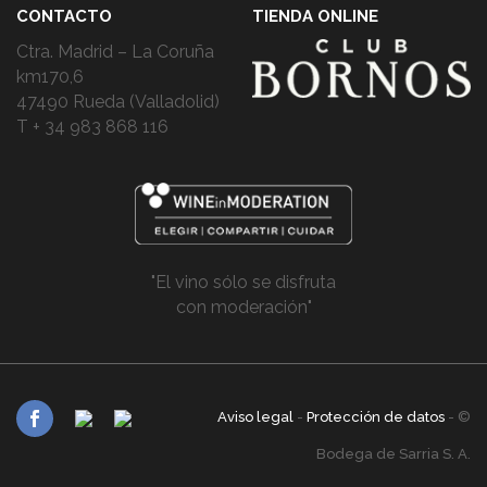
CONTACTO
TIENDA ONLINE
Ctra. Madrid – La Coruña
km170,6
47490 Rueda (Valladolid)
T + 34 983 868 116
"El vino sólo se disfruta
con moderación"
Aviso legal
-
Protección de datos
- ©
Bodega de Sarria S. A.