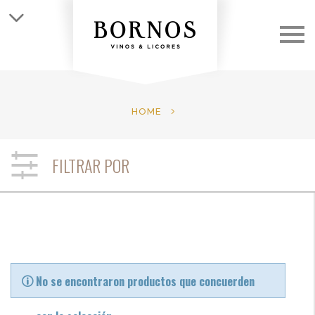
QUIÉNES SOMOS
LAS BODEGAS
HOME
LOS VINOS
FILTRAR POR
CLUB
NOTICIAS
CONTACTO
No se encontraron productos que concuerden