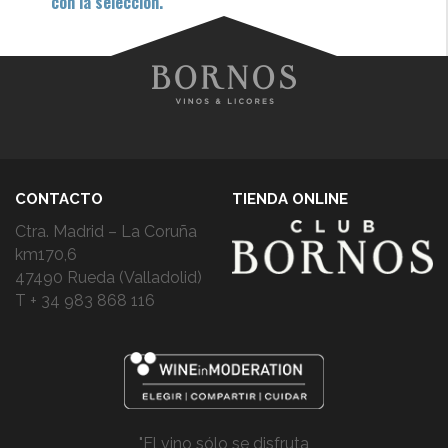
con la selección.
CONTACTO
TIENDA ONLINE
Ctra. Madrid – La Coruña
km170,6
47490 Rueda (Valladolid)
T + 34 983 868 116
"El vino sólo se disfruta