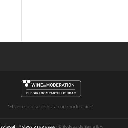
"El vino sólo se disfruta con moderación"
iso legal
-
Protección de datos
- © Bodega de Sarria S. A.