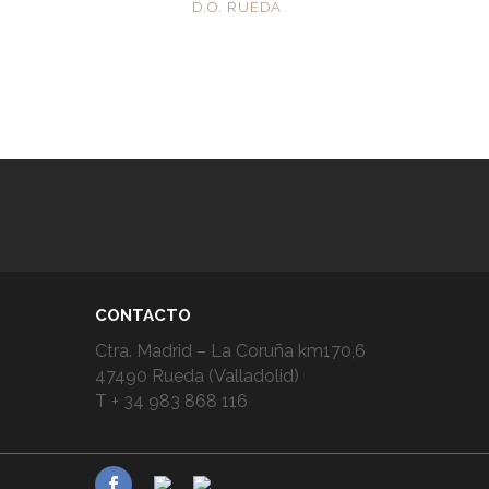
D.O. RUEDA
CONTACTO
Ctra. Madrid – La Coruña km170,6
47490 Rueda (Valladolid)
T + 34 983 868 116