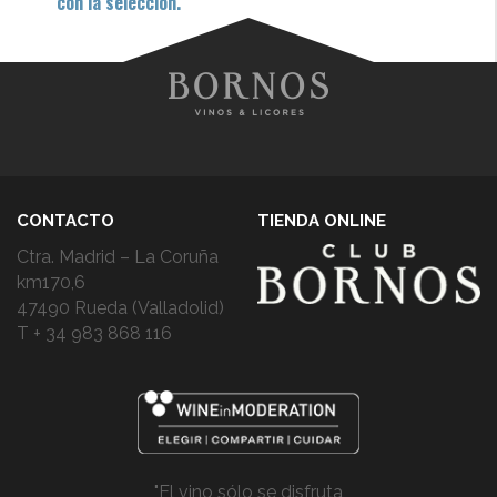
con la selección.
CONTACTO
TIENDA ONLINE
Ctra. Madrid – La Coruña
km170,6
47490 Rueda (Valladolid)
T + 34 983 868 116
"El vino sólo se disfruta