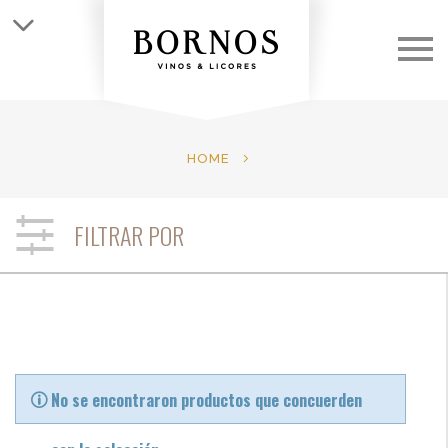
QUIÉNES SOMOS
LAS BODEGAS
HOME
LOS VINOS
FILTRAR POR
CLUB
NOTICIAS
CONTACTO
No se encontraron productos que concuerden