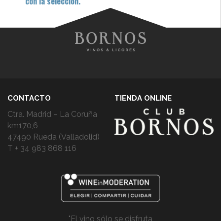
con la selección.
CONTACTO
TIENDA ONLINE
Ctra. Madrid – La Coruña
km170,6
47490 Rueda (Valladolid)
T + 34 983 868 116
"El vino sólo se disfruta