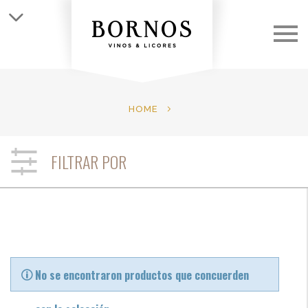
QUIÉNES SOMOS
LAS BODEGAS
HOME
LOS VINOS
FILTRAR POR
CLUB
NOTICIAS
CONTACTO
No se encontraron productos que concuerden