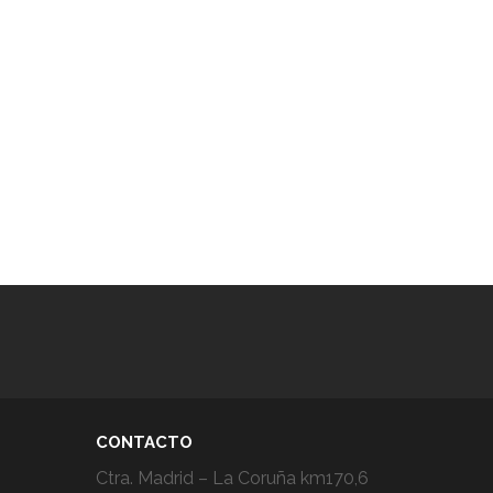
CONTACTO
Ctra. Madrid – La Coruña km170,6