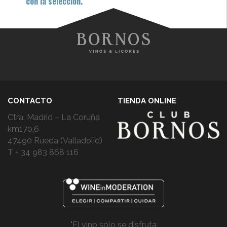
con la selección.
CONTACTO
TIENDA ONLINE
Ctra. Madrid – La Coruña
km170,6
47490 Rueda (Valladolid)
T + 34 983 868 116
"El vino sólo se disfruta