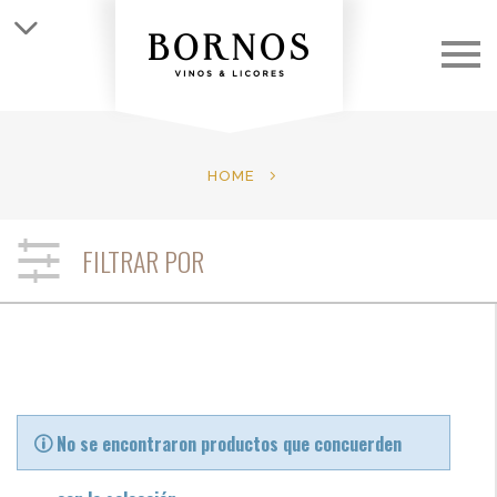
QUIÉNES SOMOS
LAS BODEGAS
HOME
LOS VINOS
FILTRAR POR
CLUB
NOTICIAS
CONTACTO
No se encontraron productos que concuerden