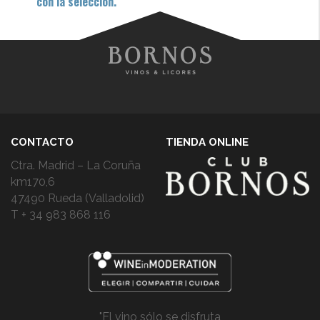
con la selección.
CONTACTO
TIENDA ONLINE
Ctra. Madrid – La Coruña
km170,6
47490 Rueda (Valladolid)
T + 34 983 868 116
"El vino sólo se disfruta