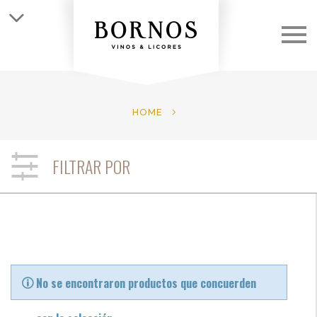
QUIÉNES SOMOS
LAS BODEGAS
HOME
LOS VINOS
FILTRAR POR
CLUB
NOTICIAS
CONTACTO
No se encontraron productos que concuerden