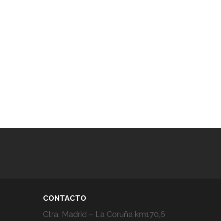
CONTACTO
Ctra. Madrid – La Coruña km170,6