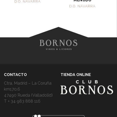
MENUDO
D.O. NAVARRA
D.O. NAVARRA
CONTACTO
TIENDA ONLINE
Ctra. Madrid – La Coruña
km170,6
47490 Rueda (Valladolid)
T + 34 983 868 116