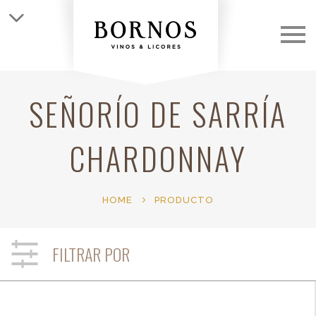
QUIÉNES SOMOS
LAS BODEGAS
SEÑORÍO DE SARRÍA
LOS VINOS
CHARDONNAY
CLUB
HOME
PRODUCTO
NOTICIAS
FILTRAR POR
CONTACTO