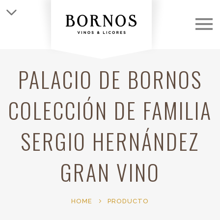
QUIÉNES SOMOS
LAS BODEGAS
PALACIO DE BORNOS
LOS VINOS
COLECCIÓN DE FAMILIA
CLUB
SERGIO HERNÁNDEZ
NOTICIAS
GRAN VINO
CONTACTO
HOME
PRODUCTO