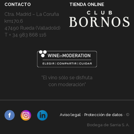
CONTACTO
TIENDA ONLINE
Ctra. Madrid – La Coruña
km170,6
47490 Rueda (Valladolid)
T + 34 983 868 116
"El vino sólo se disfruta
con moderación"
Aviso legal
-
Protección de datos
- ©
Bodega de Sarria S. A.