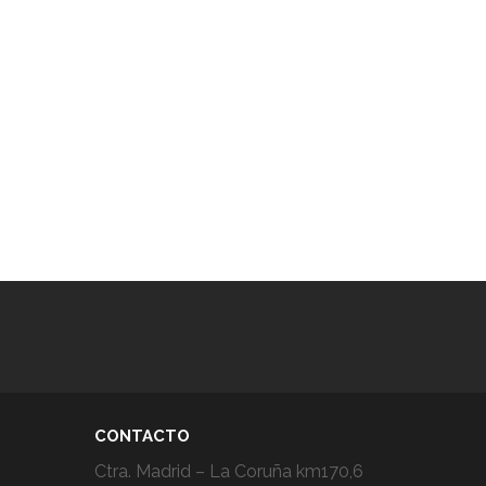
CONTACTO
Ctra. Madrid – La Coruña km170,6