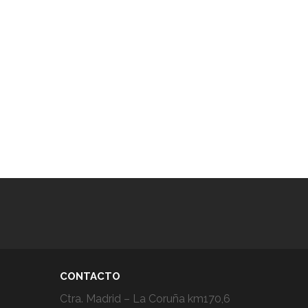
CONTACTO
Ctra. Madrid – La Coruña km170,6