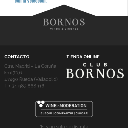
con la selección.
CONTACTO
TIENDA ONLINE
Ctra. Madrid – La Coruña
km170,6
47490 Rueda (Valladolid)
T + 34 983 868 116
"El vino sólo se disfruta