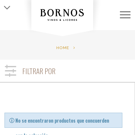
QUIÉNES SOMOS
LAS BODEGAS
HOME
LOS VINOS
FILTRAR POR
CLUB
NOTICIAS
CONTACTO
No se encontraron productos que concuerden