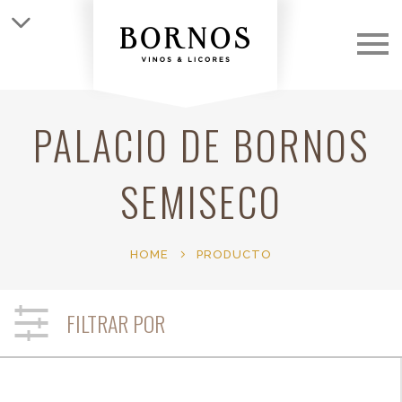
QUIÉNES SOMOS
LAS BODEGAS
PALACIO DE BORNOS
LOS VINOS
SEMISECO
CLUB
HOME
PRODUCTO
NOTICIAS
FILTRAR POR
CONTACTO