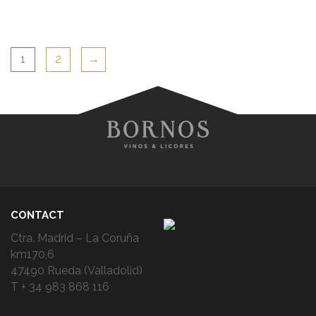
1
2
→
CONTACT
Ctra. Madrid – La Coruña
km170,6
47490 Rueda (Valladolid)
T + 34 983 868 116