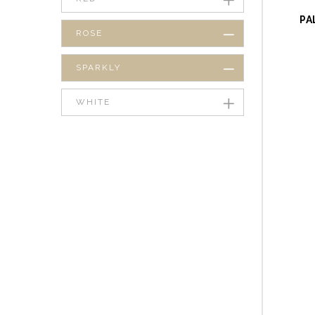
PA
ROSE
SPARKLY
WHITE