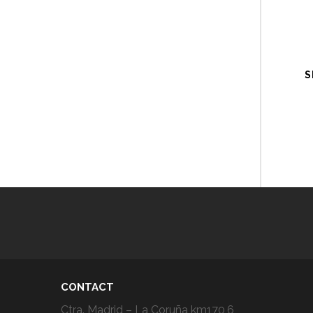
S
CONTACT
Ctra. Madrid – La Coruña km170,6