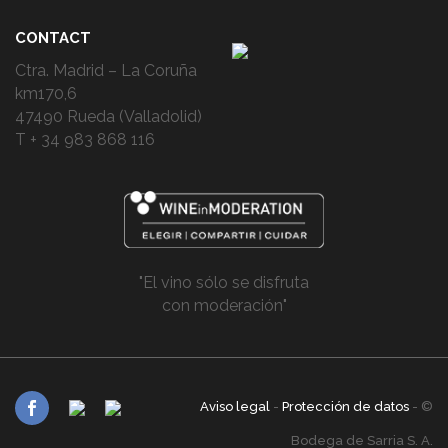
CONTACT
Ctra. Madrid – La Coruña
km170,6
47490 Rueda (Valladolid)
T + 34 983 868 116
"El vino sólo se disfruta
con moderación"
Aviso legal
-
Protección de datos
- ©
Bodega de Sarria S. A.