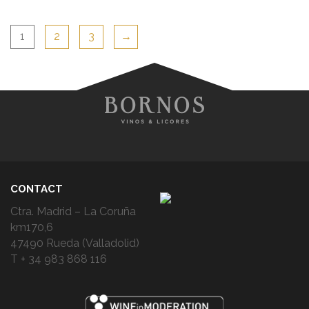
1
2
3
→
CONTACT
Ctra. Madrid – La Coruña
km170,6
47490 Rueda (Valladolid)
T + 34 983 868 116