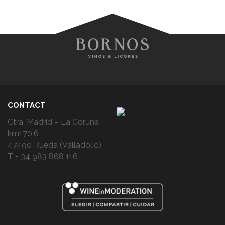
CONTACT
Ctra. Madrid – La Coruña
km170,6
47490 Rueda (Valladolid)
T + 34 983 868 116