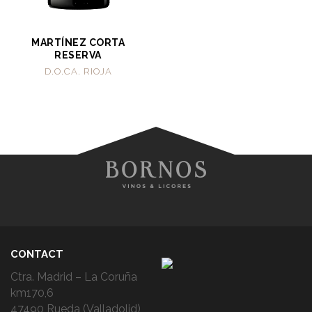
MARTÍNEZ CORTA
RESERVA
D.O.CA. RIOJA
CONTACT
Ctra. Madrid – La Coruña
km170,6
47490 Rueda (Valladolid)