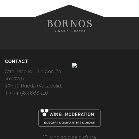
CONTACT
Ctra. Madrid – La Coruña
km170,6
47490 Rueda (Valladolid)
T + 34 983 868 116
"El vino sólo se disfruta