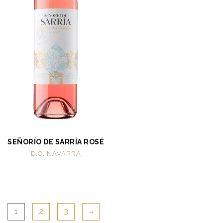
SEÑORÍO DE SARRÍA ROSÉ
D.O. NAVARRA
1
2
3
→