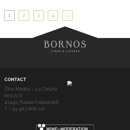
1
2
3
4
→
CONTACT
Ctra. Madrid – La Coruña
km170,6
47490 Rueda (Valladolid)
T + 34 983 868 116