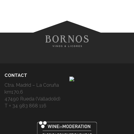
CONTACT
Ctra. Madrid – La Coruña
km170,6
47490 Rueda (Valladolid)
T + 34 983 868 116