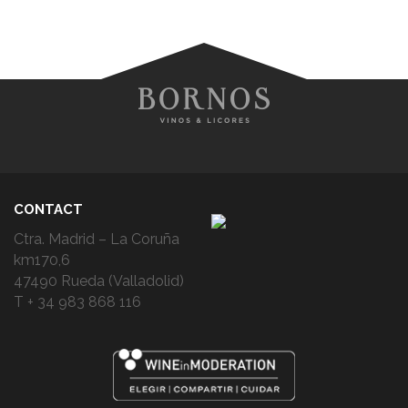
CONTACT
Ctra. Madrid – La Coruña
km170,6
47490 Rueda (Valladolid)
T + 34 983 868 116