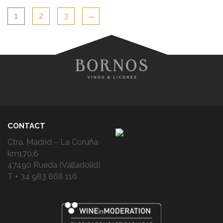
1
2
3
→
CONTACT
Ctra. Madrid – La Coruña
km170,6
47490 Rueda (Valladolid)
T + 34 983 868 116