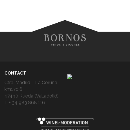
CONTACT
Ctra. Madrid – La Coruña
km170,6
47490 Rueda (Valladolid)
T + 34 983 868 116