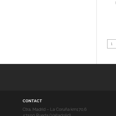
1
CONTACT
Ctra. Madrid – La Coruña km170,6
47490 Rueda (Valladolid)