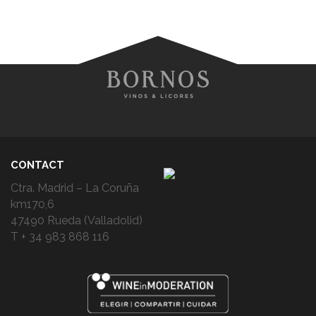
CONTACT
Ctra. Madrid – La Coruña
km170,6
47490 Rueda (Valladolid)
T + 34 983 868 116