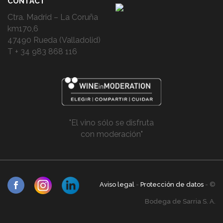
CONTACT
Ctra. Madrid – La Coruña
km170,6
47490 Rueda (Valladolid)
T + 34 983 868 116
"El vino sólo se disfruta
con moderación"
Aviso legal
-
Protección de datos
- ©
Bodega de Sarria S. A.