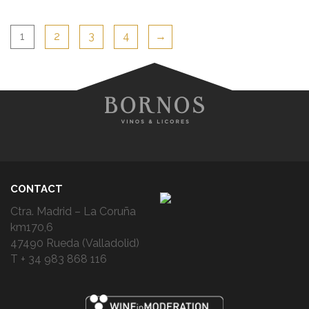
1
2
3
4
→
CONTACT
Ctra. Madrid – La Coruña
km170,6
47490 Rueda (Valladolid)
T + 34 983 868 116