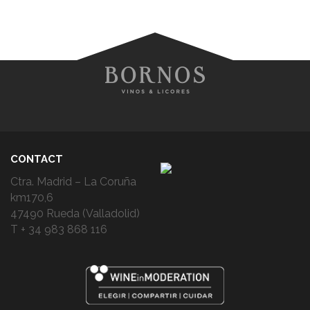
CONTACT
Ctra. Madrid – La Coruña
km170,6
47490 Rueda (Valladolid)
T + 34 983 868 116