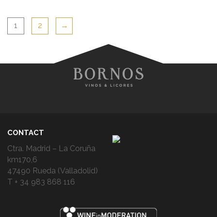
1
2
→
CONTACT
Ctra. Madrid – La Coruña
km170,6
47490 Rueda (Valladolid)
T + 34 983 868 116