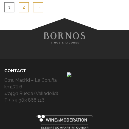
1
2
→
CONTACT
Ctra. Madrid – La Coruña
km170,6
47490 Rueda (Valladolid)
T + 34 983 868 116