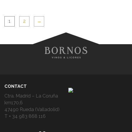
1
2
→
CONTACT
Ctra. Madrid – La Coruña
km170,6
47490 Rueda (Valladolid)
T + 34 983 868 116