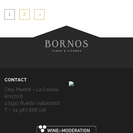
1
2
→
CONTACT
Ctra. Madrid – La Coruña
km170,6
47490 Rueda (Valladolid)
T + 34 983 868 116