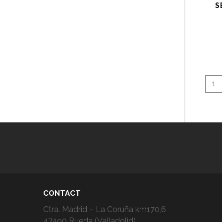
S
1
CONTACT
Ctra. Madrid – La Coruña km170,6
47490 Rueda (Valladolid)