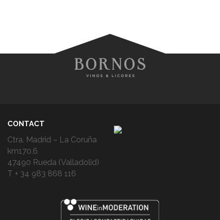
CONTACT
Ctra. Madrid – La Coruña
km170,6
47490 Rueda (Valladolid)
T + 34 983 868 116