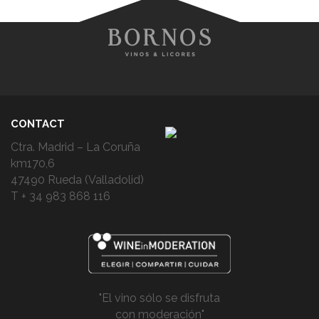
CONTACT
Ctra. Madrid – La Coruña
km170,6
47490 Rueda (Valladolid)
T + 34 983 868 116
"El vino sólo se disfruta
con moderación"