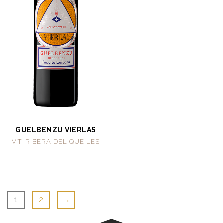
GUELBENZU VIERLAS
V.T. RIBERA DEL QUEILES
1
2
→