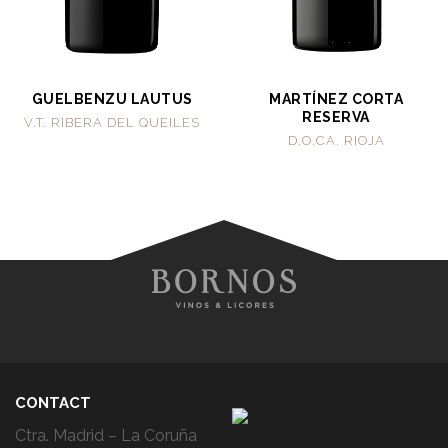
GUELBENZU LAUTUS
MARTÍNEZ CORTA
RESERVA
V.T. RIBERA DEL QUEILES
D.O.CA. RIOJA
CONTACT
Ctra. Madrid – La Coruña