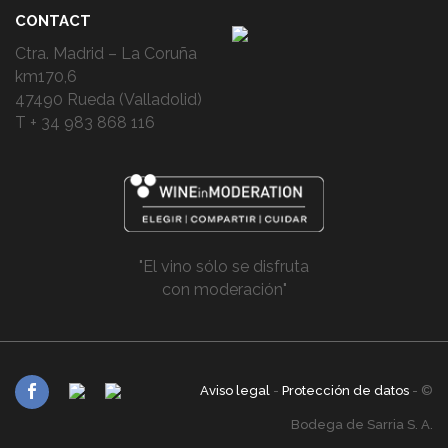
CONTACT
Ctra. Madrid – La Coruña
km170,6
47490 Rueda (Valladolid)
T + 34 983 868 116
"El vino sólo se disfruta
con moderación"
Aviso legal
-
Protección de datos
- ©
Bodega de Sarria S. A.