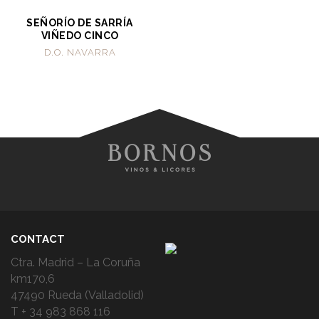
SEÑORÍO DE SARRÍA
VIÑEDO CINCO
D.O. NAVARRA
CONTACT
Ctra. Madrid – La Coruña
km170,6
47490 Rueda (Valladolid)
T + 34 983 868 116