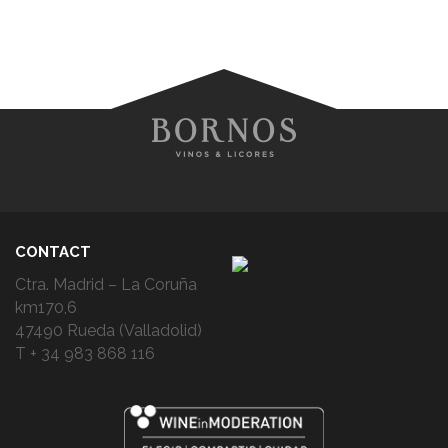
CONTACT
Ctra. Madrid – La Coruña
km170,6
47490 Rueda (Valladolid)
T + 34 983 868 116