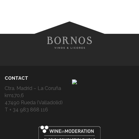
CONTACT
Ctra. Madrid – La Coruña
km170,6
47490 Rueda (Valladolid)
T + 34 983 868 116