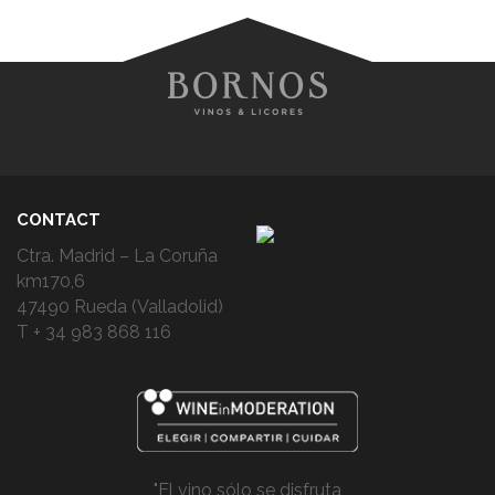
CONTACT
Ctra. Madrid – La Coruña
km170,6
47490 Rueda (Valladolid)
T + 34 983 868 116
"El vino sólo se disfruta