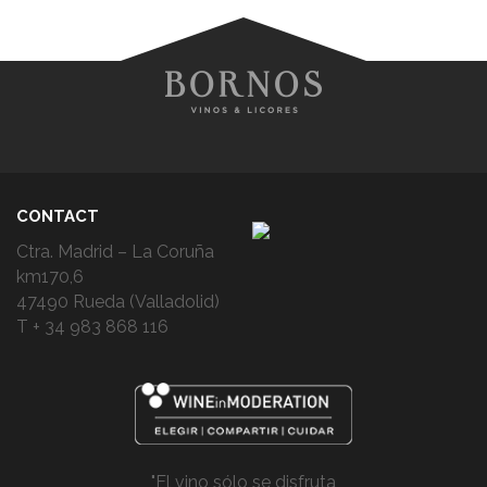
CONTACT
Ctra. Madrid – La Coruña
km170,6
47490 Rueda (Valladolid)
T + 34 983 868 116
"El vino sólo se disfruta