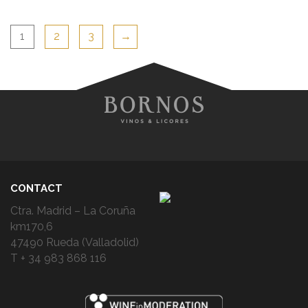
1
2
3
→
CONTACT
Ctra. Madrid – La Coruña
km170,6
47490 Rueda (Valladolid)
T + 34 983 868 116