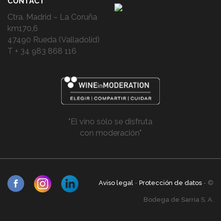
CONTACT
Ctra. Madrid – La Coruña
km170,6
47490 Rueda (Valladolid)
T + 34 983 868 116
"El vino sólo se disfruta
con moderación"
Aviso legal
-
Protección de datos
- ©
Bodega de Sarria S. A.