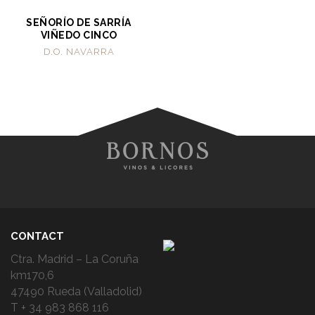
SEÑORÍO DE SARRÍA
VIÑEDO CINCO
D.O. NAVARRA
CONTACT
Ctra. Madrid – La Coruña
km170,6
47490 Rueda (Valladolid)
T + 34 983 868 116