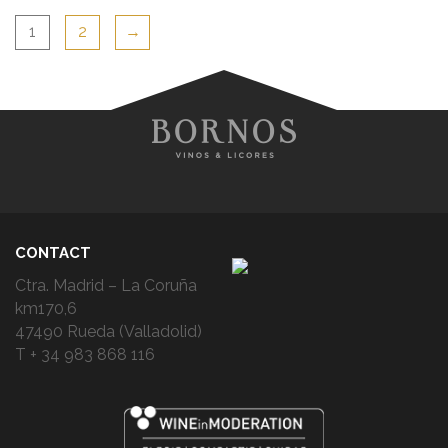
1
2
→
CONTACT
Ctra. Madrid – La Coruña
km170,6
47490 Rueda (Valladolid)
T + 34 983 868 116